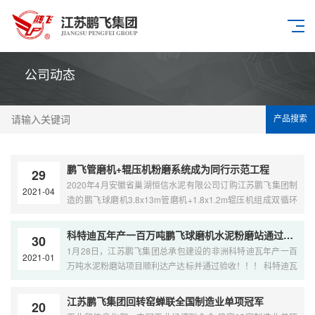
公司动态
产品搜索
鹏飞管磨机+辊压机粉磨系统成为同行示范工程
29
2020年4月安徽省巢湖恒信水泥有限公司订购江苏鹏飞集团制
2021-04
造的鹏飞球磨机3.8x13m管磨机+1.8x1.2m辊压机组成双循环
半终粉磨系统，2020年12月大型辊压机生产基地投产使用，
2021年3月粉磨系统42.5级水泥台产达到265吨/小时，52.5级
科特迪瓦年产一百万吨鹏飞球磨机水泥粉磨站通过验收
30
水泥台产达220吨/小时。同时，生产工艺稳定，水泥品质很
1月28日，江苏鹏飞集团总承包建设的非洲科特迪瓦年产一百
2021-01
好，得到了同行专家的充分肯定，厂区环境极大提升，成为全
万吨水泥粉磨站项目顺利达产达标并通过验收！！！ 科特迪瓦
国水泥行业联合水泥球磨机+水泥辊压机粉磨节能减排的样
年产一百万吨鹏飞球磨机水泥粉磨站项目剪彩验收现场。 科特
板。 Φ1800×1200辊压机+Φ3.8×13m管磨机系统运行情况：
迪瓦财政部长亲自剪彩揭牌 江苏鹏飞集团是全球工业窑炉和节
江苏鹏飞集团回转窑蝉联全国制造业单项冠军
⑴在不外掺矿粉，生产PO42.5水泥时，粉磨台时产量为
20
能粉磨设备出口基地，建材行业“一带一路”战略和“国际产能合