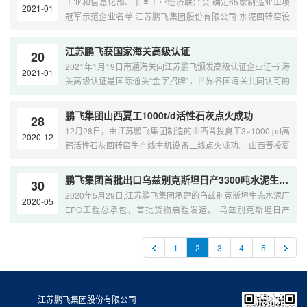
工业和信息化部、中国工业经济联合会 确定65家制造业单项
265t/h，综合粉磨电耗20.1KWh/t； ⑵外掺加15%矿粉，生产
2021-01
作”典范企业。具有装备研发、设备安装、工程调试、技术服务
冠军示范企业名单 江苏鹏飞集团股份有限公司 水泥回转窑设
PO42.5水泥，系统台时产量可达305t/h，综合粉磨电耗低至
等工程总承包能力，企业建有国家技术中心、研究生工作站等
备 蝉联“制造业单项冠军示范企业”称号 水泥回转窑是国家工信
19KWh/t； ⑶生产PO52.5水泥，台时产量210t/h，综合粉磨电
创新研发平台。荣获全国建材行业先进集体，鹏飞回转窑全国
部十三五规划品牌评价目录产品，鹏飞回转窑制造能力、规模
耗低至27.6KWh/t。 全国各地水泥粉磨行业领导及知名装备厂
江苏鹏飞获国家海关高级认证
制造业单项冠军示范企业。主要产品鹏飞回转窑、鹏飞球磨
20
总量在行业排名前列。鹏飞同时实现回转窑在石灰回转窑，铁
家前来参观、学习、调研鹏飞球磨机水泥粉磨生产线络绎不
2021年1月19日南通海关向江苏鹏飞颁发高级认证企业证书 海
机、石灰回转窑、红土镍矿回转窑、辊压机、烘干机、立式
2021-01
矿回转窑、镍矿回转窑、锂矿等冶金回转窑，碳酸钙回转窑、
绝。 2021年3月21日河北武安市鼓山水泥有限公司魏忠明总经
关高级认证是国际通关“金字招牌”，世界各国海关共同认可的
磨、立式磨煤机、大型矿用球磨机、陶瓷球磨机、垃圾焚烧
煤化工回转窑，环保回转窑、固废回转窑等多领域的应用。江
理一行前来现场学习、参观、考察。 2021年3月23日江苏昆山
国际贸易企业最高信用等级。具有“海关最便捷、国内最优惠、
窑、固废回转窑、及干法水泥生产线成套设备畅销国内外，出
苏鹏飞集团累计销售回转窑850台套，其中水泥回转窑近500
瀛洲水泥有限公司李志杰总经理一行来现场学习、参观、考
国际最认可”海关最高通关便利优惠。AEO国家或者地区海关
口哈萨克斯坦、德国、阿尔及利亚、南非、巴西、日本等60多
鹏飞集团山西夏工1000t/d活性石灰点火成功
台。 江苏鹏飞集团股份有限公司致力于节能储能、资源综合利
察。 2021年3月24日江阴绮星水泥有限公司刘德旗总经理一行
28
的国际互认，为企业在国际上树立了守信经营企业的良好形
个国家。 江苏鹏飞集团为全球用户提供长久技术支持和配件供
12月28日，由江苏鹏飞集团制造的山西晋投夏工3×1000tpd高
用等新技术的研发，建立国家企业技术中心、省工程技术研究
来现场学习、参观、调研。 2021年4月8日，巢湖市应急管理
2020-12
象，提升国际贸易信誉和市场竞争力，有利于更好的拓展国际
应，精心制造江苏鹏飞回转窑大齿轮、江苏鹏飞回转窑小齿
钙活性石灰回转窑生产线主机设备二线点火成功。 山西晋投夏
中心等创新研发平台。完成国家产业振兴、国家火炬计划、国
局领导来现场视察，对生产现场车间卫生车间走线车间安全标
市场。 鹏飞集团主动融入国内国际双循环，构建发展新格局。
轮、江苏鹏飞回转窑托轮，江苏鹏飞回转窑合金衬瓦、江苏鹏
工3×1000tpd高钙活性石灰回转窑生产线由鹏飞集团提供
家重点新产品等一批重大装备项目，参与《水泥工业用回转
识给予高度肯定。 2021年4月10日湖南恒宇建材有限公司总经
设立公司关务部，明确专职管理人员，开展海关高级认证培
飞回转窑轮带，江苏鹏飞球磨机大齿轮，江苏鹏飞球磨机小齿
Φ4.88×70m回转窑、Φ14.5×4.260m竖式预热器和
窑》、《水泥工业用立式磨》、《水泥工业用辊压机》、《水
理及全国水泥协会粉磨分会副理事长周炳炎一行来现场学习调
鹏飞集团首批出口乌兹别克斯坦日产3300吨水泥生产线设备发运
训，学习法律法规，货物贸易安全专业知识。对照认证标准，
轮等全部江苏鹏飞回转窑配件、江苏鹏飞球磨机配件。 服务专
30
5.2×5.5×10.3m竖式冷却机等主机设备制造、安装，顺利完成
泥工业用管磨机》、《新型干法水泥生产成套装备技术要求》
研 2021年4月12日，合肥水泥设计研究院杨总一行来现场参
2020年5月29日,江苏鹏飞集团承建的乌兹别克斯坦生态水泥厂
理顺公司进出口业务流程，保证认证工作的顺利推进，促进企
线：139-1285-1990 ....
2020-05
设备运行调试和达标生产测试。 项目采用先进的活性石灰回转
等10多项国家标准、行业标准起草，主导产品回转窑系统、粉
观、调研 2021年4月13日，安徽省巢湖市亿利达建材科技有限
EPC工程总承包，首批货物启程发运。 乌兹别克斯坦日产
业管理跃上一个新高度。 鹏飞集团是全球工业窑炉和节能粉磨
窑生产工艺和技术装备，严格执行国家产业和环保政策，坚持
磨设备、水泥生产线，技术处于国内同行业先进水平，荣获全
责任公司谷总及其团队来现场考察调研 2021年4月15日，南京
3300吨熟料水泥生产线交钥匙工程，项目涵盖工程设计、土建
设备出口基地，建材行业“一带一路”战略和“国际产能合作”典范
节能降耗、绿色发展。工程建设期间，江苏鹏飞公司与晋投夏
国建材行业先进集体，改革开放40年建材机械行业优秀企业。
永能新材料有限公司董事长袁总及其团队来现场参观、调研。
施工、设备成套、安装调试、达产达标等成套项目服务，鹏飞
企业。具有装备研发、设备安装、工程调试、技术服务等工程
工建材公司团结协作、精心组织、安全文明施工，确保工程施
江苏鹏飞集团股份有限公司建立的国家企业技术中心，参与7
2021年4月16日，四平金隅水泥有限公司孙总及其团队来现场
1
2
3
4
5
集团将把乌兹别克斯坦日产3300吨熟料水泥生产线项目打造成
总承包能力，企业建有国家技术中心、研究生工作站等创新研
工进度计划的落实和工程质量，项目一次性点火成功。 晋投夏
项国家标准和18项行业标准的起草制定，开发镍铁还原窑、煤
学习、参观。 鹏飞集团双闭路内循环半终粉磨新工艺具有流程
优质精品工程。 鹏飞集团先后完成全球100多条水泥生产线建
发平台。荣获全国建材行业先进集体，回转窑全国制造业单项
工建材公司对鹏飞集团石灰回转窑、预热器、冷却机等主机设
清洁高效提质窑、固废危废处置回转窑、石灰煅烧回转窑、金
短、占用空间小、运行功率低、投资省的特点，不但适应新建
设，产品出口越南、马来西亚、印度尼西亚、乌兹别克斯坦、
冠军示范企业。主要产品鹏飞回转窑、鹏飞球磨机、石灰回转
备频频称赞，对优质的安装指导服务非常满意！ 鹏飞集团是全
矿冶炼回转窑、锂电池回转窑等新产品200多台套，成功应用
线的应用，也适用于老线系统的改造。江苏鹏飞与巢湖恒信精
哈萨克斯坦、巴基斯坦、印度、埃塞俄比亚、赞比亚、阿尔及
窑、红土镍矿回转窑、辊压机、烘干机、立式磨、立式磨煤
江苏鹏飞集团股份有限公司
球工业窑炉和节能粉磨设备出口基地，建材行业“一带一路”战
于上海宝钢、鼎新集团、江苏德龙、龙城集团、中科合成油、
诚合作，采用先进联合粉磨新技术，相互学习、共同提高，为